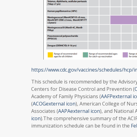
https://www.cdc.gov/vaccines/schedules/hcp/i
This schedule is recommended by the Advisor
Centers for Disease Control and Prevention (
Academy of Family Physicians (
AAFPexternal i
(
ACOGexternal icon
), American College of Nur
Associates (
AAPAexternal icon
), and National 
icon
).The comprehensive summary of the ACI
immunization schedule can be found in the
Fe