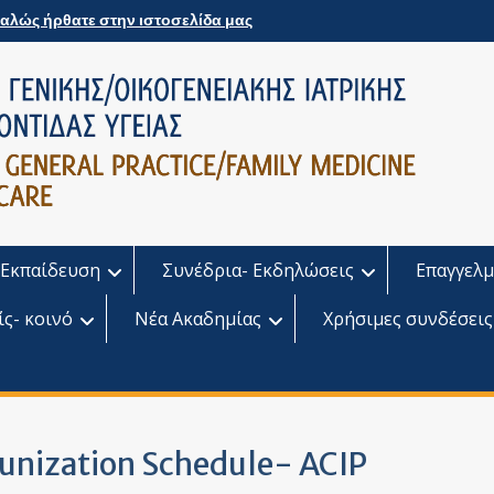
αλώς ήρθατε στην ιστοσελίδα μας
Εκπαίδευση
Συνέδρια- Εκδηλώσεις
Επαγγελμ
ίς- κοινό
Νέα Ακαδημίας
Χρήσιμες συνδέσεις
unization Schedule- ACIP