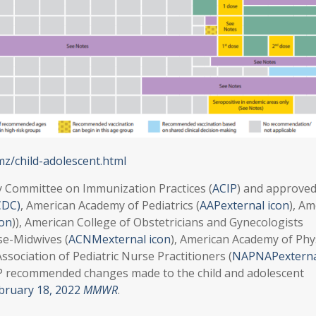
mz/child-adolescent.html
y Committee on Immunization Practices (
ACIP
) and approved
CDC)
, American Academy of Pediatrics (
AAPexternal icon
), Am
con
)), American College of Obstetricians and Gynecologists
se-Midwives (
ACNMexternal icon
), American Academy of Phy
Association of Pediatric Nurse Practitioners (
NAPNAPexterna
P recommended changes made to the child and adolescent
bruary 18, 2022
MMWR
.