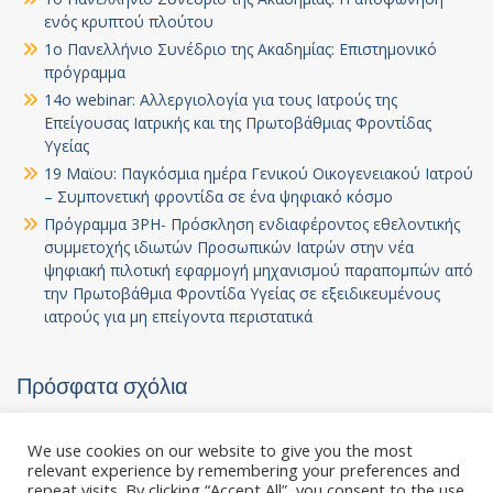
ενός κρυπτού πλούτου
1ο Πανελλήνιο Συνέδριο της Ακαδημίας: Επιστημονικό
πρόγραμμα
14ο webinar: Αλλεργιολογία για τους Ιατρούς της
Επείγουσας Ιατρικής και της Πρωτοβάθμιας Φροντίδας
Υγείας
19 Μαϊου: Παγκόσμια ημέρα Γενικού Οικογενειακού Ιατρού
– Συμπονετική φροντίδα σε ένα ψηφιακό κόσμο
Πρόγραμμα 3PH- Πρόσκληση ενδιαφέροντος εθελοντικής
συμμετοχής ιδιωτών Προσωπικών Ιατρών στην νέα
ψηφιακή πιλοτική εφαρμογή μηχανισμού παραπομπών από
την Πρωτοβάθμια Φροντίδα Υγείας σε εξειδικευμένους
ιατρούς για μη επείγοντα περιστατικά
Πρόσφατα σχόλια
Χωρίς σχόλια για εμφάνιση.
We use cookies on our website to give you the most
relevant experience by remembering your preferences and
repeat visits. By clicking “Accept All”, you consent to the use