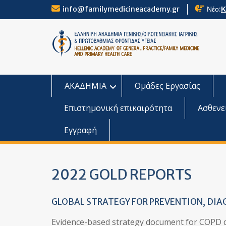
Skip
info@familymedicineacademy.gr
Νέο:
Κ
to
content
ΑΚΑΔΗΜΙΑ
Ομάδες Εργασίας
Επιστημονική επικαιρότητα
Ασθενε
Εγγραφή
2022 GOLD REPORTS
GLOBAL STRATEGY FOR PREVENTION, DIA
Evidence-based strategy document for COPD d