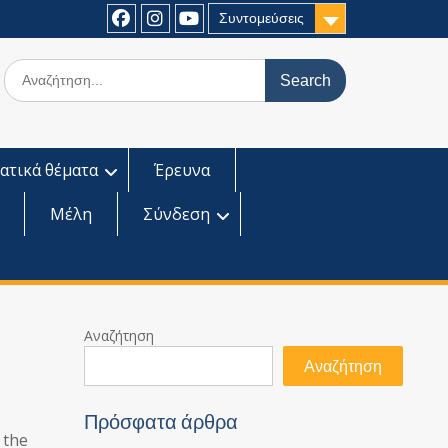
Συντομεύσεις
Facebook
Instagram
Youtube
Search
for:
ατικά θέματα
Έρευνα
Μέλη
Σύνδεση
Αναζήτηση
Αναζήτηση
Πρόσφατα άρθρα
 the