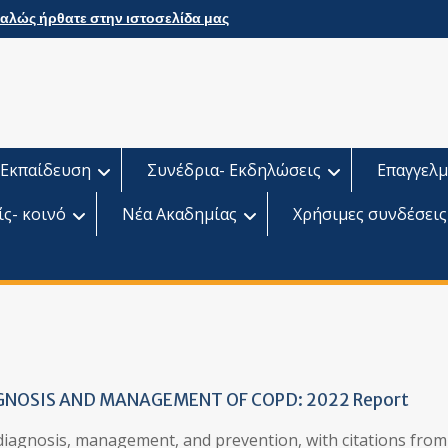
αλώς ήρθατε στην ιστοσελίδα μας
Εκπαίδευση
Συνέδρια- Εκδηλώσεις
Επαγγελμ
ίς- κοινό
Νέα Ακαδημίας
Χρήσιμες συνδέσεις
GNOSIS AND MANAGEMENT OF COPD: 2022 Report
iagnosis, management, and prevention, with citations from