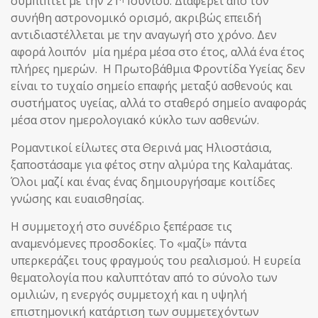
συμπίπτει με την 21
Ιουνίου. Διαφέρει από τον
συνήθη αστρονομικό ορισμό, ακριβώς επειδή
αντιδιαστέλλεται με την αναγωγή στο χρόνο. Δεν
αφορά λοιπόν μία ημέρα μέσα στο έτος, αλλά ένα έτος
πλήρες ημερών. Η Πρωτοβάθμια Φροντίδα Υγείας δεν
είναι το τυχαίο σημείο επαφής μεταξύ ασθενούς και
συστήματος υγείας, αλλά το σταθερό σημείο αναφοράς
μέσα στον ημερολογιακό κύκλο των ασθενών.
Ρομαντικοί είλωτες στα Θερινά μας Ηλιοστάσια,
ξαποστάσαμε για φέτος στην αλμύρα της Καλαμάτας.
Όλοι μαζί και ένας ένας δημιουργήσαμε κοιτίδες
γνώσης και ευαισθησίας.
Η συμμετοχή στο συνέδριο ξεπέρασε τις
αναμενόμενες προσδοκίες. Το «μαζί» πάντα
υπερκεράζει τους φραγμούς του ρεαλισμού. Η ευρεία
θεματολογία που καλυπτόταν από το σύνολο των
ομιλιών, η ενεργός συμμετοχή και η υψηλή
επιστημονική κατάρτιση των συμμετεχόντων