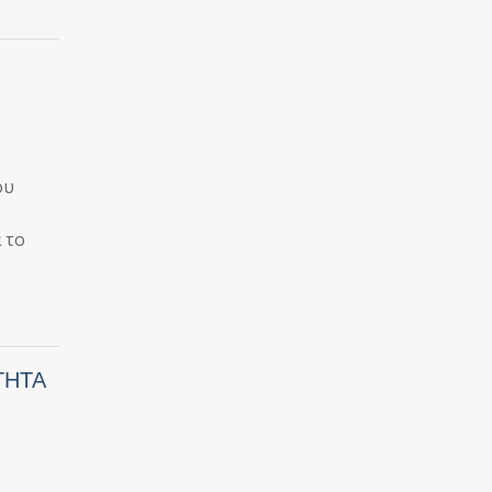
ου
 το
ΟΤΗΤΑ