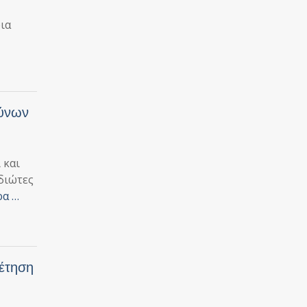
ια
δύνων
 και
ιδιώτες
ρα …
θέτηση