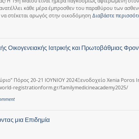
δας! Η 19η Μαΐου είναι ημέρα παγκοσμίως αφιερωμένη στο
υ ανατέλλει κάθε μέρα έμπροσθεν του παραθύρου των ασθε
ι να στέκεται αρωγός στην οικοδόμηση
Διαβάστε περισσότ
κής Οικογενειακής Ιατρικής και Πρωτοβάθμιας Φρον
ύριο” Πόρος 20-21 ΙΟΥΝΙΟΥ 2024Ξενοδοχείο Xenia Poros 
world-registrationform.gr/familymedicineacademy2025/
comment
ντας μια Επιδημία