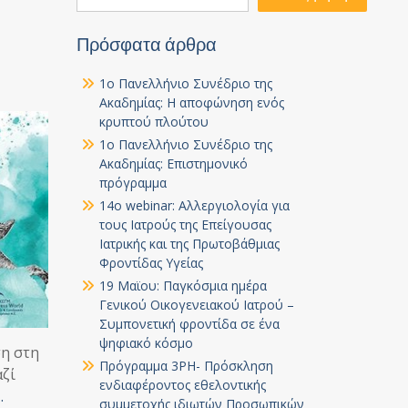
Πρόσφατα άρθρα
1ο Πανελλήνιο Συνέδριο της
Ακαδημίας: Η αποφώνηση ενός
κρυπτού πλούτου
1ο Πανελλήνιο Συνέδριο της
Ακαδημίας: Επιστημονικό
πρόγραμμα
14ο webinar: Αλλεργιολογία για
τους Ιατρούς της Επείγουσας
Ιατρικής και της Πρωτοβάθμιας
Φροντίδας Υγείας
19 Μαϊου: Παγκόσμια ημέρα
Γενικού Οικογενειακού Ιατρού –
Συμπονετική φροντίδα σε ένα
ψηφιακό κόσμο
ση στη
Πρόγραμμα 3PH- Πρόσκληση
αζί
ενδιαφέροντος εθελοντικής
…
συμμετοχής ιδιωτών Προσωπικών