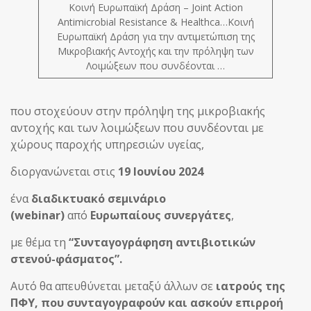
Κοινή Ευρωπαϊκή Δράση – Joint Action
Antimicrobial Resistance & Healthca…Κοινή
Ευρωπαϊκή Δράση για την αντιμετώπιση της
Μικροβιακής Αντοχής και την πρόληψη των
Λοιμώξεων που συνδέονται …
που στοχεύουν στην πρόληψη της μικροβιακής
αντοχής και των λοιμώξεων που συνδέονται με
χώρους παροχής υπηρεσιών υγείας,
διοργανώνεται στις
19 Ιουνίου 2024
ένα
διαδικτυακό σεμινάριο
(webinar)
από
Ε
υρωπαίους συνεργάτες
,
με θέμα τη
“Συνταγογράφηση αντιβιοτικών
στενού-φάσματος”.
Αυτό θα απευθύνεται μεταξύ άλλων σε
ιατρούς της
ΠΦΥ, που συνταγογραφούν και ασκούν επιρροή