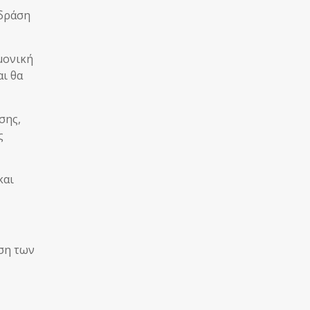
 δράση
μονική
ι θα
σης,
ς
και
ση των