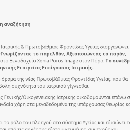
 η αναζήτηση
 Ιατρικής & Πρωτοβάθμιας Φροντίδας Υγείας διοργανώνει
«Γνωρίζοντας το παρελθόν, Αξιοποιώντας το παρόν,
υ στο Ξενοδοχείο Xenia Poros Image στον Πόρο.
Το συνέδρ
ηνικής Εταιρείας Επείγουσας Ιατρικής.
ο όραμα της νέας Πρωτοβάθμιας Φροντίδας Υγείας, που θα
βολη συχνότητα του ιατρικού γίγνεσθαι.
ης Γενικής/Οικογενειακής Ιατρικής οικοδομούνται επάνω 
αγδαία χάρη στα μεγαδεδομένα της υπάρχουσας θεωρίας κ
 το ρόλο του πλοηγού στο σύστημα Υγείας και εξισώνει τ
αι από τις αρχές της εξατομικευμένης, συνεχούς και