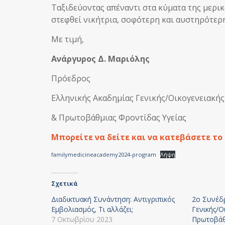
Ταξιδεύοντας απέναντι στα κύματα της μερικ
στεφθεί νικήτρια, σοφότερη και αυστηρότερη
Με τιμή,
Ανάργυρος Δ. Μαριόλης
Πρόεδρος
Ελληνικής Ακαδημίας Γενικής/Οικογενειακής
& Πρωτοβάθμιας Φροντίδας Υγείας
Μπορείτε να δείτε και να κατεβάσετε τ
familymedicineacademy2024-program
Λήψη
Σχετικά
Διαδικτυακή Συνάντηση: Αντιγριπικός
2o Συνέδρ
Εμβολιασμός, Τι αλλάζει;
Γενικής/Ο
7 Οκτωβρίου 2023
Πρωτοβάθ