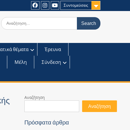
Συντομεύσεις
Facebook
Instagram
Youtube
Search
for:
ατικά θέματα
Έρευνα
Μέλη
Σύνδεση
Αναζήτηση
κής
Αναζήτηση
Πρόσφατα άρθρα