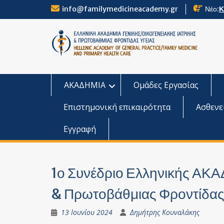
Skip
info@familymedicineacademy.gr
Νέο:
Κ
to
content
ΑΚΑΔΗΜΙΑ
Ομάδες Εργασίας
Επιστημονική επικαιρότητα
Ασθενε
Εγγραφή
1ο Συνέδριο Ελληνικής ΑΚΑ
& Πρωτοβάθμιας Φροντίδας
13 Ιουνίου 2024
Δημήτρης Κουναλάκης