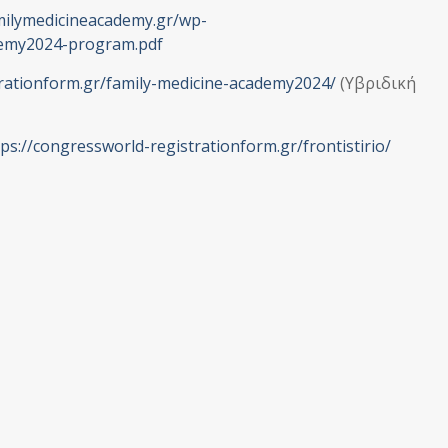
amilymedicineacademy.gr/wp-
demy2024-program.pdf
trationform.gr/family-medicine-academy2024/
(Υβριδική
tps://congressworld-registrationform.gr/frontistirio/