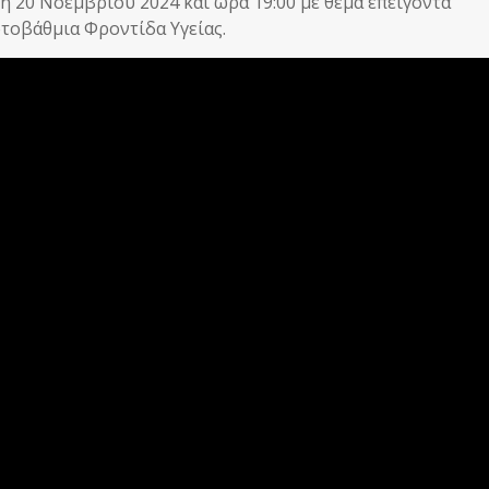
η 20 Νοεμβρίου 2024 και ώρα 19:00 με θέμα επείγοντα
τοβάθμια Φροντίδα Υγείας.