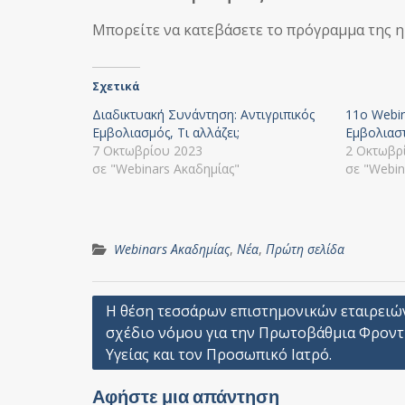
Μπορείτε να κατεβάσετε το πρόγραμμα της η
Σχετικά
Διαδικτυακή Συνάντηση: Αντιγριπικός
11ο Webin
Εμβολιασμός, Τι αλλάζει;
Εμβολιασ
7 Οκτωβρίου 2023
2 Οκτωβρ
σε "Webinars Ακαδημίας"
σε "Webin
Webinars Ακαδημίας
,
Νέα
,
Πρώτη σελίδα
Πλοήγηση
Η θέση τεσσάρων επιστημονικών εταιρειών
σχέδιο νόμου για την Πρωτοβάθμια Φροντ
άρθρων
Υγείας και τον Προσωπικό Ιατρό.
Αφήστε μια απάντηση