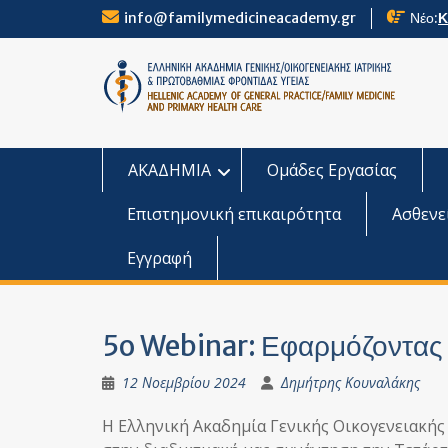
Skip
info@familymedicineacademy.gr
Νέο:
Κ
to
content
ΑΚΑΔΗΜΙΑ
Ομάδες Εργασίας
Επιστημονική επικαιρότητα
Ασθενε
Εγγραφή
5o Webinar: Εφαρμόζοντας 
12 Νοεμβρίου 2024
Δημήτρης Κουναλάκης
Η Ελληνική Ακαδημία Γενικής Οικογενειακής