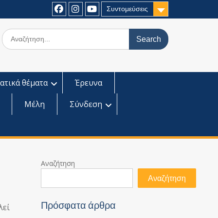
Συντομεύσεις
Facebook
Instagram
Youtube
Search
for:
ατικά θέματα
Έρευνα
Μέλη
Σύνδεση
Αναζήτηση
Αναζήτηση
Πρόσφατα άρθρα
λεί