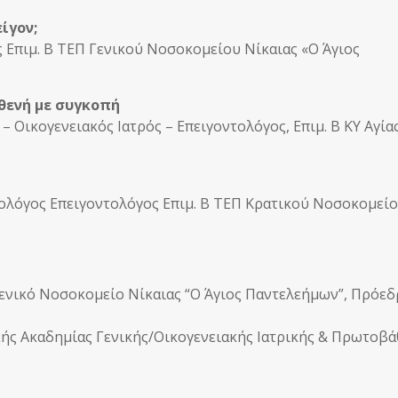
ίγον;
ς Επιμ. Β ΤΕΠ Γενικού Νοσοκομείου Νίκαιας «Ο Άγιος
θενή με συγκοπή
ς – Οικογενειακός Ιατρός – Επειγοντολόγος, Επιμ. Β ΚΥ Αγία
θολόγος Επειγοντολόγος Επιμ. Β ΤΕΠ Κρατικού Νοσοκομεί
Γενικό Νοσοκομείο Νίκαιας “Ο Άγιος Παντελεήμων”, Πρόεδ
κής Ακαδημίας Γενικής/Οικογενειακής Ιατρικής & Πρωτοβά