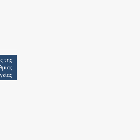
ς της
θμιας
γείας