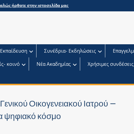
αλώς ήρθατε στην ιστοσελίδα μας
Εκπαίδευση
Συνέδρια- Εκδηλώσεις
Επαγγελμ
ίς- κοινό
Νέα Ακαδημίας
Χρήσιμες συνδέσεις
Γενικού Οικογενειακού Ιατρού –
να ψηφιακό κόσμο