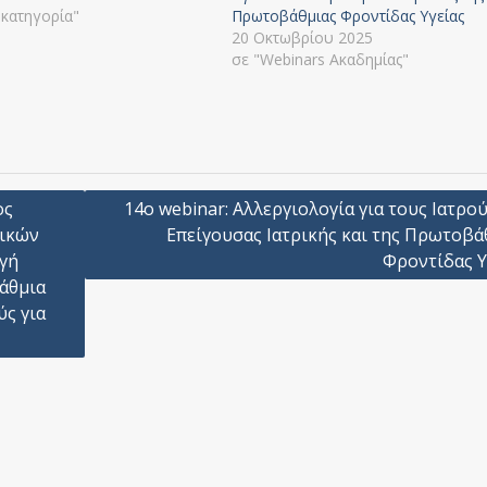
 κατηγορία"
Πρωτοβάθμιας Φροντίδας Υγείας
20 Οκτωβρίου 2025
σε "Webinars Ακαδημίας"
ος
14ο webinar: Αλλεργιολογία για τους Ιατρού
πικών
Επείγουσας Ιατρικής και της Πρωτοβά
ογή
Φροντίδας Υ
άθμια
ύς για