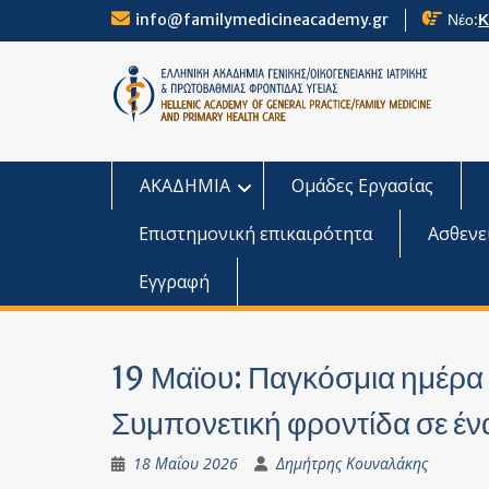
Skip
info@familymedicineacademy.gr
Νέο:
Κ
to
content
ΑΚΑΔΗΜΙΑ
Ομάδες Εργασίας
Επιστημονική επικαιρότητα
Ασθενε
Εγγραφή
19 Μαϊου: Παγκόσμια ημέρα 
Συμπονετική φροντίδα σε έ
18 Μαΐου 2026
Δημήτρης Κουναλάκης