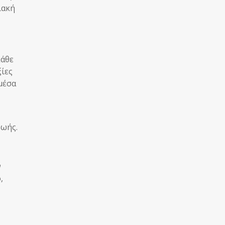
ιακή
κάθε
ξίες
μέσα
ζωής.
ν
,