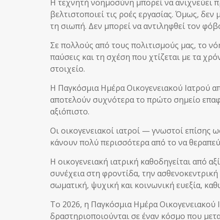
Η τεχνητή νοημοσύνη μπορεί να ανιχνεύει πρ
βελτιστοποιεί τις ροές εργασίας. Όμως, δεν
τη σιωπή. Δεν μπορεί να αντιληφθεί τον φόβ
Σε πολλούς από τους πολιτισμούς μας, το νό
παύσεις και τη σχέση που χτίζεται με τα χρ
στοιχείο.
Η Παγκόσμια Ημέρα Οικογενειακού Ιατρού απ
αποτελούν συχνότερα το πρώτο σημείο επαφή
αξιόπιστο.
Οι οικογενειακοί ιατροί — γνωστοί επίσης ω
κάνουν πολύ περισσότερα από το να θεραπεύ
Η οικογενειακή ιατρική καθοδηγείται από αξί
συνέχεια στη φροντίδα, την ασθενοκεντρική
σωματική, ψυχική και κοινωνική ευεξία, καθ
Το 2026, η Παγκόσμια Ημέρα Οικογενειακού 
δραστηριοποιούνται σε έναν κόσμο που μετα