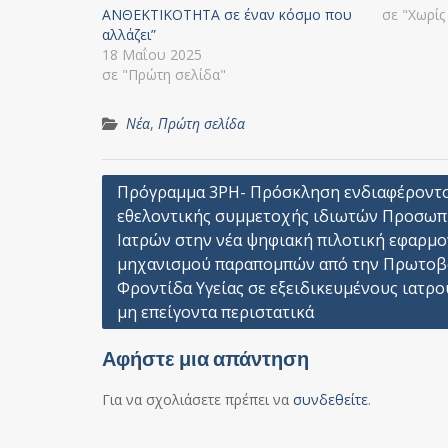
ΑΝΘΕΚΤΙΚΟΤΗΤΑ σε έναν κόσμο που
σε "Χωρίς
αλλάζει”
18 Μαΐου 2025
σε "Πρώτη σελίδα"
Νέα
,
Πρώτη σελίδα
Πλοήγηση
Πρόγραμμα 3PH- Πρόσκληση ενδιαφέροντ
εθελοντικής συμμετοχής ιδιωτών Προσω
άρθρων
Ιατρών στην νέα ψηφιακή πιλοτική εφαρμ
μηχανισμού παραπομπών από την Πρωτοβ
Φροντίδα Υγείας σε εξειδικευμένους ιατρο
μη επείγοντα περιστατικά
Αφήστε μια απάντηση
Για να σχολιάσετε πρέπει να
συνδεθείτε
.