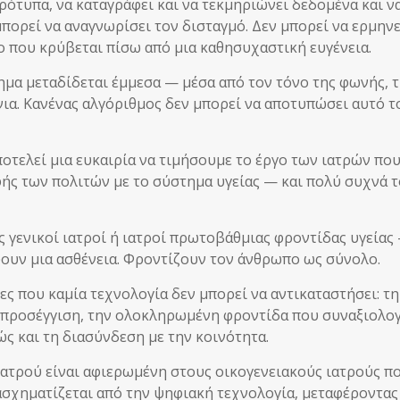
ότυπα, να καταγράφει και να τεκμηριώνει δεδομένα και ν
 μπορεί να αναγνωρίσει τον δισταγμό. Δεν μπορεί να ερμην
ο που κρύβεται πίσω από μια καθησυχαστική ευγένεια.
ημα μεταδίδεται έμμεσα — μέσα από τον τόνο της φωνής, τ
όνια. Κανένας αλγόριθμος δεν μπορεί να αποτυπώσει αυτό τ
οτελεί μια ευκαιρία να τιμήσουμε το έργο των ιατρών πο
ς των πολιτών με το σύστημα υγείας — και πολύ συχνά τ
ς γενικοί ιατροί ή ιατροί πρωτοβάθμιας φροντίδας υγείας
ουν μια ασθένεια. Φροντίζουν τον άνθρωπο ως σύνολο.
ες που καμία τεχνολογία δεν μπορεί να αντικαταστήσει: τη
 προσέγγιση, την ολοκληρωμένη φροντίδα που συναξιολογ
ώς και τη διασύνδεση με την κοινότητα.
Ιατρού είναι αφιερωμένη στους οικογενειακούς ιατρούς π
σχηματίζεται από την ψηφιακή τεχνολογία, μεταφέροντας 