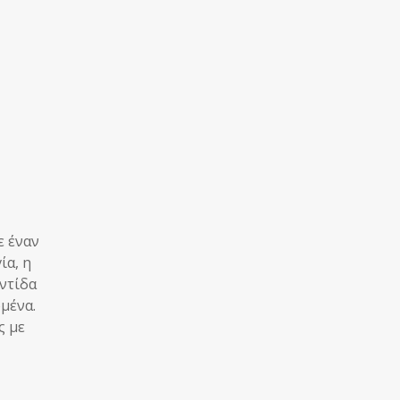
ε έναν
ία, η
ντίδα
ομένα.
ς με