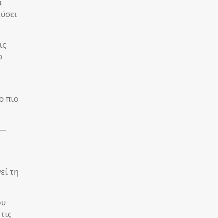
α
εύσει
ις
ο
υ
ο πιο
 —
εί τη
ου
τις