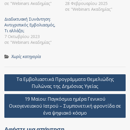
σε "Webinars Ακαδημίας"
28 Φεβρουαρίου 2025
σε "Webinars Ακαδημίας"
Διαδικτυακή Συνάντηση:
Αντιγριπικός Εμβολιασμός,
Τι αλλάζει;
7 Οκτωβρίου 2023
σε "Webinars Ακαδημίας"
Χωρίς κατηγορία
Πλοήγηση
Τα Εμβολιαστικά Προγράμματα Θεμελιώδης
άρθρων
Πυλώνας της Δημόσιας Υγείας
19 Μαϊου: Παγκόσμια ημέρα Γενικού
Οικογενειακού Ιατρού – Συμπονετική φροντίδα σε
ένα ψηφιακό κόσμο
Αφήστε μια απάντηση