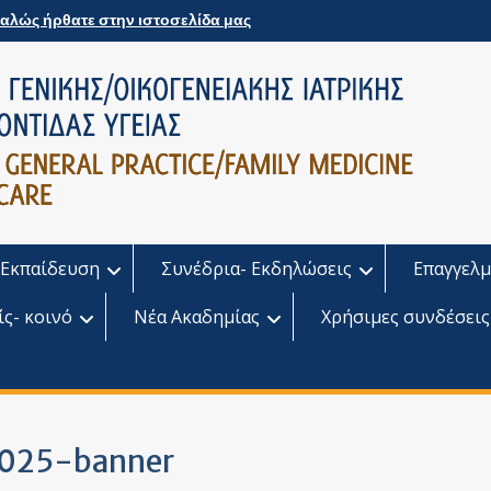
αλώς ήρθατε στην ιστοσελίδα μας
Εκπαίδευση
Συνέδρια- Εκδηλώσεις
Επαγγελμ
ίς- κοινό
Νέα Ακαδημίας
Χρήσιμες συνδέσεις
2025-banner