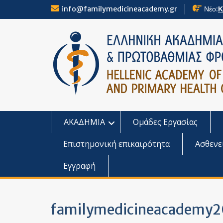
Skip
info@familymedicineacademy.gr
Νέο:
Κ
to
content
ΑΚΑΔΗΜΙΑ
Ομάδες Εργασίας
Επιστημονική επικαιρότητα
Ασθενε
Εγγραφή
familymedicineacademy