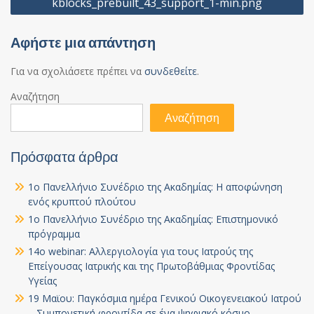
kblocks_prebuilt_43_support_1-min.png
άρθρων
Αφήστε μια απάντηση
Για να σχολιάσετε πρέπει να
συνδεθείτε
.
Αναζήτηση
Αναζήτηση
Πρόσφατα άρθρα
1ο Πανελλήνιο Συνέδριο της Ακαδημίας: Η αποφώνηση
ενός κρυπτού πλούτου
1ο Πανελλήνιο Συνέδριο της Ακαδημίας: Επιστημονικό
πρόγραμμα
14ο webinar: Αλλεργιολογία για τους Ιατρούς της
Επείγουσας Ιατρικής και της Πρωτοβάθμιας Φροντίδας
Υγείας
19 Μαϊου: Παγκόσμια ημέρα Γενικού Οικογενειακού Ιατρού
– Συμπονετική φροντίδα σε ένα ψηφιακό κόσμο