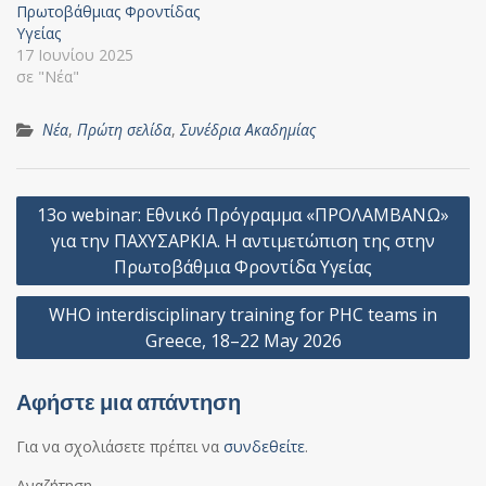
Πρωτοβάθμιας Φροντίδας
Υγείας
17 Ιουνίου 2025
σε "Νέα"
Νέα
,
Πρώτη σελίδα
,
Συνέδρια Ακαδημίας
Πλοήγηση
13o webinar: Εθνικό Πρόγραμμα «ΠΡΟΛΑΜΒΑΝΩ»
άρθρων
για την ΠΑΧΥΣΑΡΚΙΑ. Η αντιμετώπιση της στην
Πρωτοβάθμια Φροντίδα Υγείας
WHO interdisciplinary training for PHC teams in
Greece, 18–22 May 2026
Αφήστε μια απάντηση
Για να σχολιάσετε πρέπει να
συνδεθείτε
.
Αναζήτηση